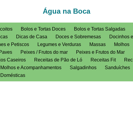
Água na Boca
coitos
Bolos e Tortas Doces
Bolos e Tortas Salgadas
icas
Dicas de Casa
Doces e Sobremesas
Docinhos 
es e Petiscos
Legumes e Verduras
Massas
Molhos
Paves
Peixes / Frutos do mar
Peixes e Frutos do Mar
jos Caseiros
Receitas de Pão de Ló
Receitas Fit
Rece
, Molhos e Acompanhamentos
Salgadinhos
Sanduíches
s Domésticas