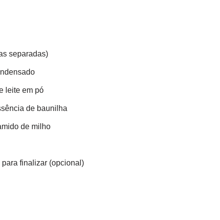
as separadas)
condensado
e leite em pó
ssência de baunilha
amido de milho
para finalizar (opcional)