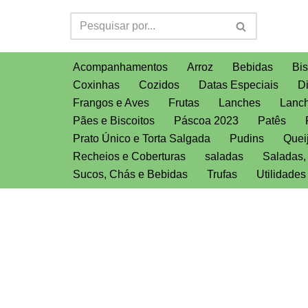
Pular
para
Acompanhamentos
Arroz
Bebidas
Bis
o
Coxinhas
Cozidos
Datas Especiais
D
conteúdo
Frangos e Aves
Frutas
Lanches
Lanch
Pães e Biscoitos
Páscoa 2023
Patês
Prato Único e Torta Salgada
Pudins
Quei
Recheios e Coberturas
saladas
Saladas
Sucos, Chás e Bebidas
Trufas
Utilidade