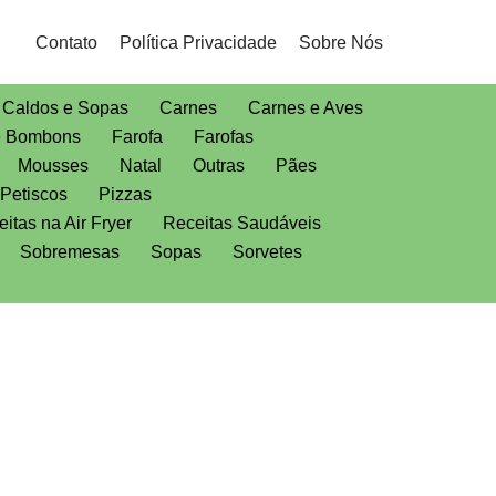
Contato
Política Privacidade
Sobre Nós
Caldos e Sopas
Carnes
Carnes e Aves
e Bombons
Farofa
Farofas
Mousses
Natal
Outras
Pães
Petiscos
Pizzas
itas na Air Fryer
Receitas Saudáveis
Sobremesas
Sopas
Sorvetes